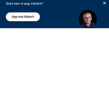
Wat wij zoeken:
Snel een vraag stellen?
Wij zoeken een flexibele en
Snel een vraag stellen? App met Robert!
klantgerichte monteur met (V)MBO-E of
App met Robert!
een vergelijkbaar diploma met enkele
jaren ervaring. Daarnaast dien je voor
40 uur in de week beschikbaar te zijn en
ben je in het bezit van een rijbewijs B.
Gezien overleg met de opdrachtgevers
voor ons belangrijk is, dien je een goede
beheersing van de Nederlandse taal te
hebben.
Wat wij je kunnen bieden:
Een leuke en informele werksfeer
met een gezellig en hecht team
van collega’s;
Veel vertrouwen, waardering,
vrijheid en zelfstandigheid;